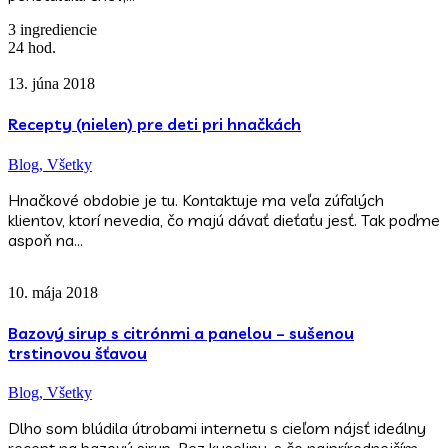
3 ingrediencie
24 hod.
13. júna 2018
Recepty (nielen) pre deti pri hnačkách
Blog,
Všetky
Hnačkové obdobie je tu. Kontaktuje ma veľa zúfalých
klientov, ktorí nevedia, čo majú dávať dieťaťu jesť. Tak poďme
aspoň na…
10. mája 2018
Bazový sirup s citrónmi a panelou – sušenou
trstinovou šťavou
Blog,
Všetky
Dlho som blúdila útrobami internetu s cieľom nájsť ideálny