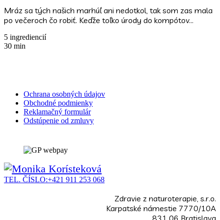
Mráz sa tých našich marhúľ ani nedotkol, tak som zas mala
po večeroch čo robiť. Keďže toľko úrody do kompótov…
5 ingrediencií
30 min
Ochrana osobných údajov
Obchodné podmienky
Reklamačný formulár
Odstúpenie od zmluvy
TEL. ČÍSLO:
+421 911 253 068
Zdravie z naturoterapie, s.r.o.
Karpatské námestie 7770/10A
831 06 Bratislava