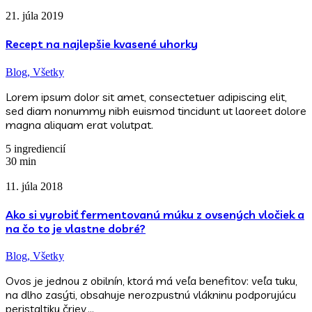
21. júla 2019
Recept na najlepšie kvasené uhorky
Blog,
Všetky
Lorem ipsum dolor sit amet, consectetuer adipiscing elit,
sed diam nonummy nibh euismod tincidunt ut laoreet dolore
magna aliquam erat volutpat.
5 ingrediencií
30 min
11. júla 2018
Ako si vyrobiť fermentovanú múku z ovsených vločiek a
na čo to je vlastne dobré?
Blog,
Všetky
Ovos je jednou z obilnín, ktorá má veľa benefitov: veľa tuku,
na dlho zasýti, obsahuje nerozpustnú vlákninu podporujúcu
peristaltiku čriev,…