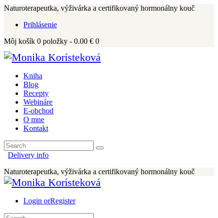
Naturoterapeutka, výživárka a certifikovaný hormonálny kouč
Prihlásenie
Môj košík
0
položky -
0.00 €
0
Kniha
Blog
Recepty
Webináre
E-obchod
O mne
Kontakt
Delivery info
Naturoterapeutka, výživárka a certifikovaný hormonálny kouč
Login or
Register