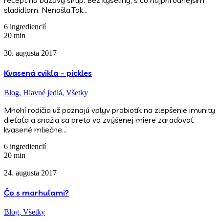
recept na bazový sirup. Bez kyseliny, s čo najprírodnejším
sladidlom. Nenašla.Tak…
6 ingrediencií
20 min
30. augusta 2017
Kvasená cvikľa – pickles
Blog,
Hlavné jedlá,
Všetky
Mnohí rodičia už poznajú vplyv probiotík na zlepšenie imunity
dieťaťa a snažia sa preto vo zvýšenej miere zaraďovať
kvasené mliečne…
6 ingrediencií
20 min
24. augusta 2017
Čo s marhuľami?
Blog,
Všetky