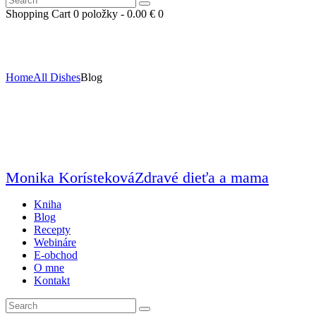
Shopping Cart
0
položky -
0.00 €
0
Home
All Dishes
Blog
Monika Korísteková
Zdravé dieťa a mama
Kniha
Blog
Recepty
Webináre
E-obchod
O mne
Kontakt