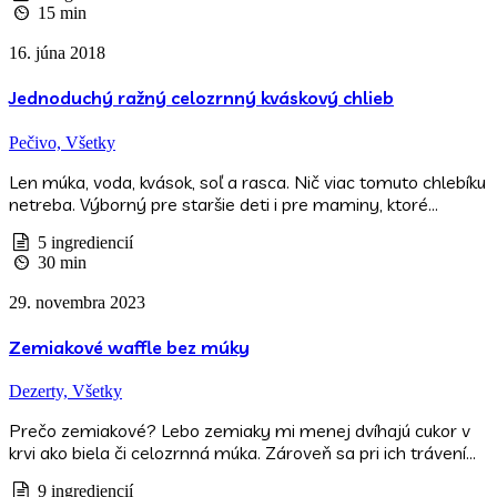
15 min
16. júna 2018
Jednoduchý ražný celozrnný kváskový chlieb
Pečivo,
Všetky
Len múka, voda, kvások, soľ a rasca. Nič viac tomuto chlebíku
netreba. Výborný pre staršie deti i pre maminy, ktoré…
5 ingrediencií
30 min
29. novembra 2023
Zemiakové waffle bez múky
Dezerty,
Všetky
Prečo zemiakové? Lebo zemiaky mi menej dvíhajú cukor v
krvi ako biela či celozrnná múka. Zároveň sa pri ich trávení…
9 ingrediencií