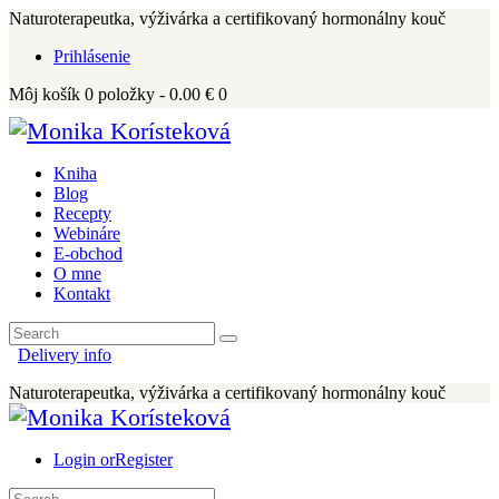
Naturoterapeutka, výživárka a certifikovaný hormonálny kouč
Prihlásenie
Môj košík
0
položky -
0.00 €
0
Kniha
Blog
Recepty
Webináre
E-obchod
O mne
Kontakt
Delivery info
Naturoterapeutka, výživárka a certifikovaný hormonálny kouč
Login or
Register