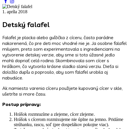
1. apríla 2018
Detský falafel
Falafel je placka alebo guľôčka z cíceru, často parádne
nakorenená, čo pre deti moc vhodné nie je. Ja osobne falafel
milujem, preto som experimentovala s ingredienciami na
vytvorenie detskej verzie, aby sme si toto úžasné jedlo
mohli dopriať celá rodina. Skombinovala som cícer s
hráškom, čo vytvorilo krásne sladko slanú verziu. Dieťa si
doložilo dupľu a poprosilo, aby som falafel urobila aj
nabudúce.
Ak namiesto varenia cíceru použijete kupovaný cícer v skle,
ušetríte si more času.
Postup prípravy:
Hrášok rozmrazíme a zlejeme, cícer zlejeme.
Hrášok s cícerom rozmixujeme nie úplne na jemno. Pridáme
strúhanku, rascu, soľ (pre dospelákov pokojne viac).