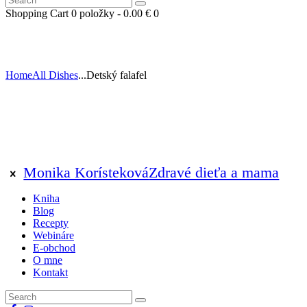
Shopping Cart
0
položky -
0.00 €
0
Home
All Dishes
...
Detský falafel
Monika Korísteková
Zdravé dieťa a mama
Kniha
Blog
Recepty
Webináre
E-obchod
O mne
Kontakt