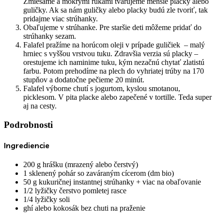
Zmiešame a mokrými rukami tvarujeme menšie placky alebo
guličky. Ak sa nám guličky alebo placky budú zle tvoriť, tak
pridajme viac strúhanky.
Obaľujeme v strúhanke. Pre staršie deti môžeme pridať do
strúhanky sezam.
Falafel pražíme na horúcom oleji v prípade guličiek – malý
hrniec s vyššou vrstvou tuku. Zdravšia verzia sú placky –
orestujeme ich naminime tuku, kým nezačnú chytať zlatistú
farbu. Potom prehodíme na plech do vyhriatej trúby na 170
stupňov a dodatočne pečieme 20 minút.
Falafel výborne chutí s jogurtom, kyslou smotanou,
picklesom. V pita placke alebo zapečené v tortille. Teda super
aj na cesty.
Podrobnosti
Ingrediencie
200 g hrášku (mrazený alebo čerstvý)
1 sklenený pohár so zaváraným cícerom (dm bio)
50 g kukuričnej instantnej strúhanky + viac na obaľovanie
1/2 lyžičky čerstvo pomletej rasce
1/4 lyžičky soli
ghí alebo kokosák bez chuti na praženie