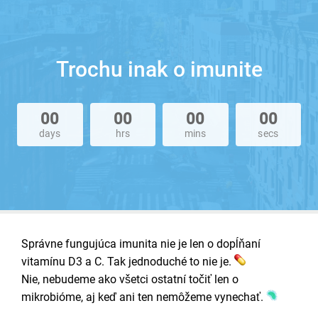
Trochu inak o imunite
00
00
00
00
days
hrs
mins
secs
Správne fungujúca imunita nie je len o dopĺňaní
vitamínu D3 a C. Tak jednoduché to nie je.
Nie, nebudeme ako všetci ostatní točiť len o
mikrobióme, aj keď ani ten nemôžeme vynechať.